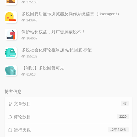
浏
375160
览
次
多说回复后显示浏览器及操作系统信息（Useragent）
数:
浏
243948
览
次
保护站长权益，对广告屏蔽说不！
数:
浏
164667
览
次
多说社会化评论框添加 站长回复 标记
数:
浏
155232
览
次
【测试】多说回复可见
数:
浏
81613
览
次
数:
博客信息
文章数目
47
评论数目
2220
运行天数
12年212天