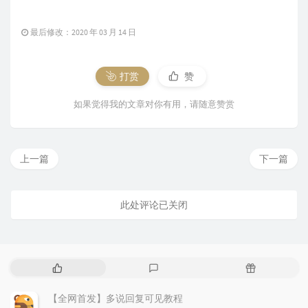
最后修改：2020 年 03 月 14 日
打赏
赞
如果觉得我的文章对你有用，请随意赞赏
上一篇
下一篇
此处评论已关闭
热
最
随
门
新
机
文
评
文
【全网首发】多说回复可见教程
章
论
章