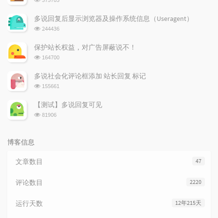
章
论
章
览
次
多说回复后显示浏览器及操作系统信息（Useragent）
数:
浏
244436
览
次
保护站长权益，对广告屏蔽说不！
数:
浏
164700
览
次
多说社会化评论框添加 站长回复 标记
数:
浏
155661
览
次
【测试】多说回复可见
数:
浏
81906
览
次
数:
博客信息
文章数目
47
评论数目
2220
运行天数
12年215天