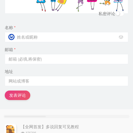
私密评论
名称
*
🎲
邮箱
*
地址
发表评论
热
最
随
门
新
机
【全网首发】多说回复可见教程
文
评
文
浏
375705