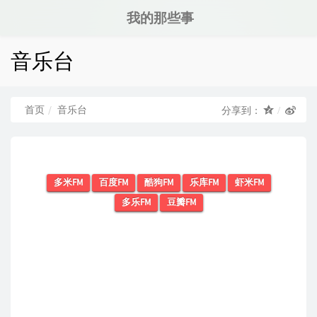
我的那些事
音乐台
首页
音乐台
分享到：
多米FM
百度FM
酷狗FM
乐库FM
虾米FM
多乐FM
豆瓣FM