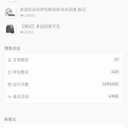
览
次
多说社会化评论框添加 站长回复 标记
数:
浏
155562
览
次
【测试】多说回复可见
数:
浏
81752
览
次
数:
博客信息
文章数目
47
评论数目
2220
运行天数
12年214天
最后活动
4 年前
标签云