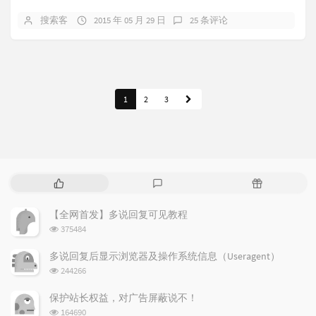
搜索客
2015 年 05 月 29 日
25 条评论
1
2
3
热
最
随
门
新
机
文
评
文
【全网首发】多说回复可见教程
章
论
章
浏
375484
览
次
多说回复后显示浏览器及操作系统信息（Useragent）
数:
浏
244266
览
次
保护站长权益，对广告屏蔽说不！
数:
浏
164690