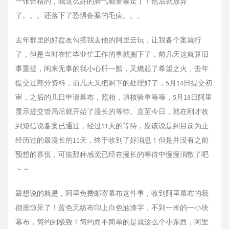
一张合格的，我这么好的脾气都要暴走了！然后就放弃
了。。。还落下了恐惧备案的毛病。。。
去年群里的好盆友勾搭我去他的阿里云玩，让我备个案就行
了，但是当时在忙毕业忙工作的事就搁下了，前几天这就算旧
事重提，闲来无事的我小心肝一颤，又燃起了希望之火，去年
提交过部分资料，前几天又把剩下的处理好了，5月14日提交初
审，之后的几日申请幕布，照相，填核验单等等，5月18日阿里
显示提交管局后就开始了漫长的等待。直至今日，就在刚才收
到短信说备案已通过，经过11天的等待，应该说是到目前为止
经历过的最漫长的11天，终于收到了好消息！但是并没有之前
预想的喜悦，可能那种感觉已经在漫长的等待中慢慢消散了吧
～～
最想说的就是，阿里免费邮寄幕布这件事，收到阿里幕布的我
彻底惊呆了！蓝色无纺布印上白色油漆字，不到一米的一小块
幕布，简约到极致！简约而不简单的是就这么个小东西，阿里