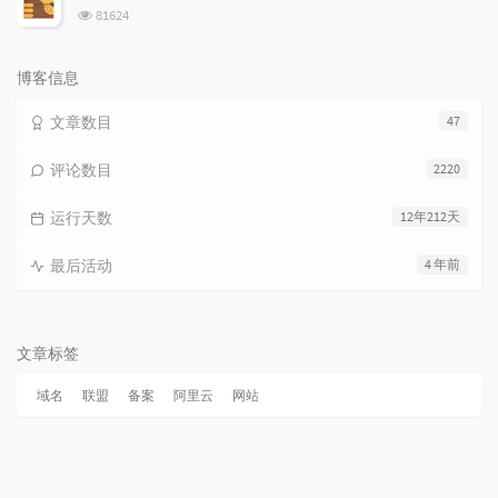
数:
浏
81624
览
次
数:
博客信息
文章数目
47
评论数目
2220
运行天数
12年212天
最后活动
4 年前
文章标签
域名
联盟
备案
阿里云
网站