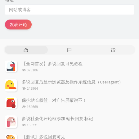
发表评论
热
最
随
门
新
机
文
评
文
【全网首发】多说回复可见教程
章
论
章
浏
375186
览
次
多说回复后显示浏览器及操作系统信息（Useragent）
数:
浏
243964
览
次
保护站长权益，对广告屏蔽说不！
数:
浏
164669
览
次
多说社会化评论框添加 站长回复 标记
数:
浏
155331
览
次
【测试】多说回复可见