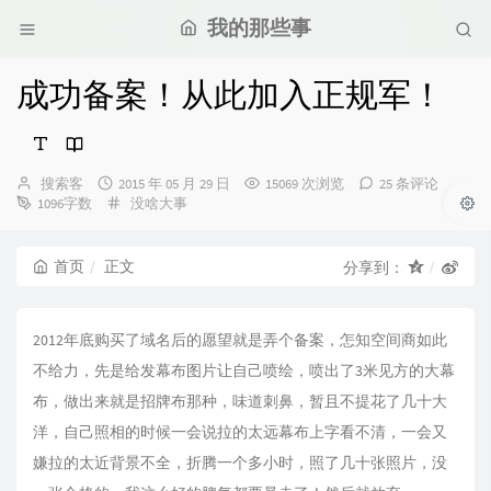
我的那些事
成功备案！从此加入正规军！
博
发
搜索客
2015 年 05 月 29 日
15069 次浏览
25 条评论
主：
布
分
1096字数
没啥大事
时
类：
间：
首页
正文
分享到：
2012年底购买了域名后的愿望就是弄个备案，怎知空间商如此
不给力，先是给发幕布图片让自己喷绘，喷出了3米见方的大幕
布，做出来就是招牌布那种，味道刺鼻，暂且不提花了几十大
洋，自己照相的时候一会说拉的太远幕布上字看不清，一会又
嫌拉的太近背景不全，折腾一个多小时，照了几十张照片，没