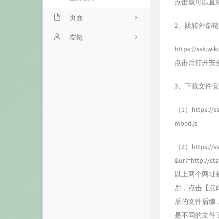
点击就可以直
页面
2、跳转外部
跟我唠唠
友链
https://ssk.wi
打赏小二
点击后打开安
常用工具
3、下载文件
音乐台
（1）
https://
闲言碎语
mbed.js
（2）
https:
&url=http://st
以上两个网址
后，点击【点
后的文件后缀，
是不同的文件