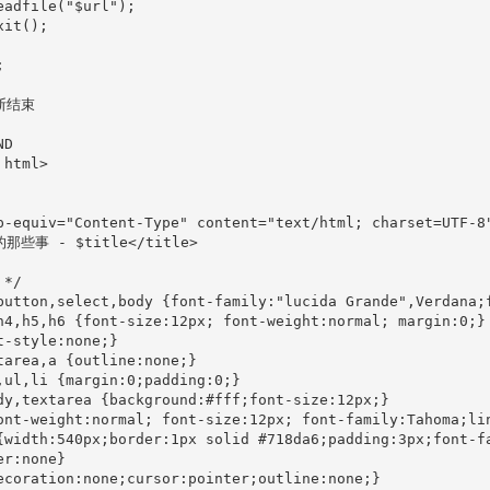
eadfile("$url"); 

it();



断结束

D

html>

p-equiv="Content-Type" content="text/html; charset=UTF-8"
的那些事 - $title</title>

*/

button,select,body {font-family:"lucida Grande",Verdana;f
h4,h5,h6 {font-size:12px; font-weight:normal; margin:0;}

t-style:none;}

tarea,a {outline:none;}

,ul,li {margin:0;padding:0;}

dy,textarea {background:#fff;font-size:12px;}

ont-weight:normal; font-size:12px; font-family:Tahoma;lin
{width:540px;border:1px solid #718da6;padding:3px;font-fa
r:none}

ecoration:none;cursor:pointer;outline:none;}
