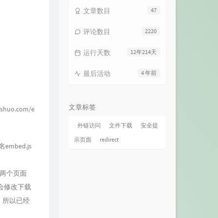
文章数目
47
评论数目
2220
运行天数
12年214天
最后活动
4 年前
文章标签
oshuo.com/e
外链访问
文件下载
安全提
示页面
redirect
名embed.js
开两个页面
会修改下载
同，所以已经