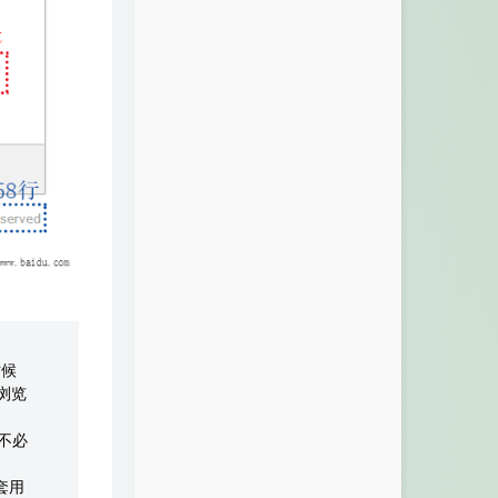
时候
浏览
少不必
套用