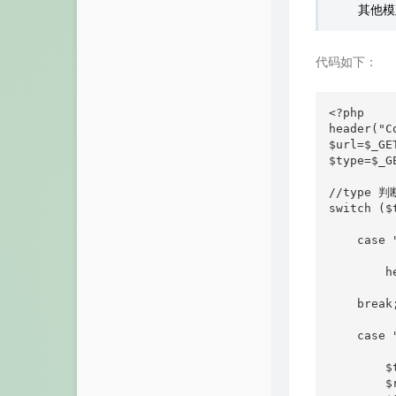
其他模
代码如下：
<?php

header("C
$url=$_GET
$type=$_G
//type 判
switch ($t
    case
        h
    break;
    case
       
        $