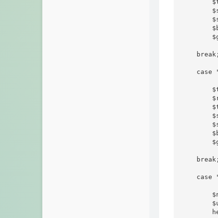
      
        $
        
        
        $
    break;
    case
       
        $
      
        $
        
        
        $
    break;
    cas
        $
        $
        h