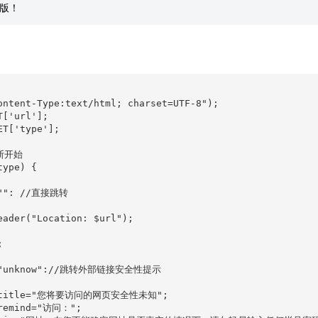
版！
ontent-Type:text/html; charset=UTF-8");

['url'];

ET['type'];

断开始

ype) {

 "": //直接跳转

eader("Location: $url");



 "unknow"://跳转外部链接安全性提示

 $title="您将要访问的网页安全性未知";

remind="访问：";
