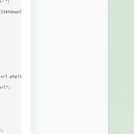
";

/2345download.php?id=2
' style='display:inline-block;' t
/url.php?id=56
' style='display:inline-block;' target='
rl";

; 
