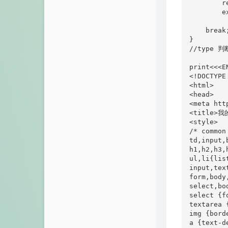
        r
        ex
    break;
}

//type 判
print<<<EN
<!DOCTYPE 
<html>

<head>

<meta htt
<title>我
<style>

/* common 
td,input,
h1,h2,h3,
ul,li{lis
input,tex
form,body
select,bo
select {f
textarea 
img {borde
a {text-d