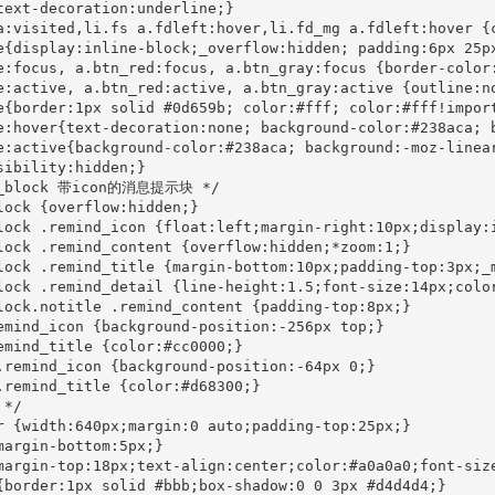
text-decoration:underline;}

a:visited,li.fs a.fdleft:hover,li.fd_mg a.fdleft:hover {c
e{display:inline-block;_overflow:hidden; padding:6px 25p
e:focus, a.btn_red:focus, a.btn_gray:focus {border-color:
e:active, a.btn_red:active, a.btn_gray:active {outline:no
e{border:1px solid #0d659b; color:#fff; color:#fff!impor
e:hover{text-decoration:none; background-color:#238aca; 
e:active{background-color:#238aca; background:-moz-linea
sibility:hidden;}

d_block 带icon的消息提示块 */

lock {overflow:hidden;}

lock .remind_icon {float:left;margin-right:10px;display:
lock .remind_content {overflow:hidden;*zoom:1;}

lock .remind_title {margin-bottom:10px;padding-top:3px;_
lock .remind_detail {line-height:1.5;font-size:14px;color
lock.notitle .remind_content {padding-top:8px;}

emind_icon {background-position:-256px top;}

emind_title {color:#cc0000;}

.remind_icon {background-position:-64px 0;}

.remind_title {color:#d68300;}

*/

r {width:640px;margin:0 auto;padding-top:25px;}

margin-bottom:5px;}

margin-top:18px;text-align:center;color:#a0a0a0;font-size
{border:1px solid #bbb;box-shadow:0 0 3px #d4d4d4;}
