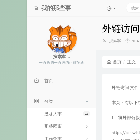
我的那些事
外链访问
博
发
搜索客
2014
主：
布
时
搜索客
间：
首页
正文
一直折腾一直爽的运维萌新
首页
外链访问 文件
分类
本页面有以下
没啥大事
11
1、将外部链
那些网事
https://ssk.wi
工作杂事