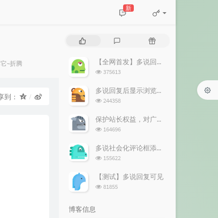
新
热
最
随
门
新
机
文
评
文
【全网首发】多说回复可见教程
它~折腾
章
论
章
浏
375613
览
次
多说回复后显示浏览器及操作系统信息（Useragent）
享到：
数:
浏
244358
览
次
保护站长权益，对广告屏蔽说不！
数:
浏
164696
览
次
多说社会化评论框添加 站长回复 标记
数:
浏
155622
览
次
【测试】多说回复可见
数:
浏
81855
览
次
博客信息
数: