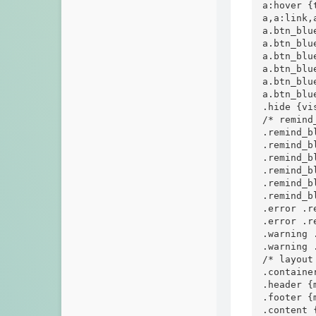
a:hover {
a,a:link,
a.btn_blu
a.btn_blu
a.btn_blu
a.btn_blu
a.btn_blu
a.btn_blu
.hide {vi
/* remin
.remind_b
.remind_b
.remind_b
.remind_b
.remind_b
.remind_b
.error .r
.error .r
.warning 
.warning 
/* layout 
.containe
.header {
.footer {
.content 