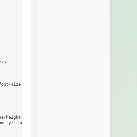
/>

ont-size:12px;}

e-height:20px;}

mily:"lucida Grande",Verdana;}
