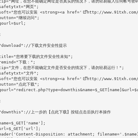
  $tip="网址，在您不能确定网址是否真实的情况下，请勿轻易输入任何帐号密码！
safetytxt="网页";

$soft="您也可以安装 <strong><a href='
http://www.91txh.com
$button="继续访问";

gourl=$url;



 "download"://下载文件安全性提示

 $title="您将要下载的文件安全性未知";

remind="下载：";

  $tip="文件，在您不能确定文件是否安全的情况下，请勿轻易运行！";

safetytxt="文件";

$soft="您也可以安装 <strong><a href='
http://www.91txh.com
$button="点此下载";

gourl="redirect.php?type=downthis&name=$_GET[name]&url=$u


e "downthis"://上一步的【点此下载】按钮点击后执行本操作

name=$_GET['name'];

url=$_GET['url'];

eader('Content-Disposition: attachment; filename='.$name)