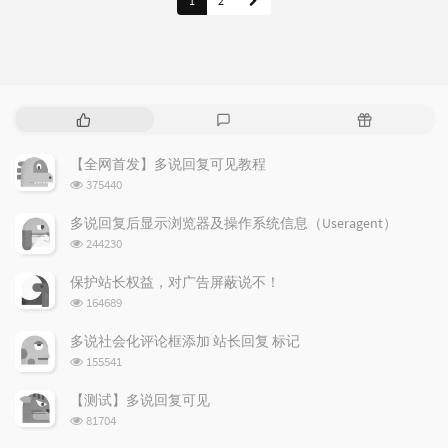
1
2
热
最
随
门
新
机
文
评
文
【全网首发】多说回复可见教程
章
论
章
浏
375440
览
次
多说回复后显示浏览器及操作系统信息（Useragent）
数:
浏
244230
览
次
保护站长权益，对广告屏蔽说不！
数:
浏
164689
览
次
多说社会化评论框添加 站长回复 标记
数:
浏
155541
览
次
【测试】多说回复可见
数:
浏
81704
览