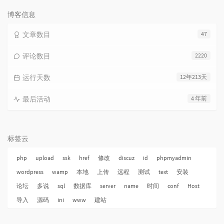
次
数:
博客信息
文章数目
47
评论数目
2220
运行天数
12年213天
最后活动
4 年前
标签云
php
upload
ssk
href
修改
discuz
id
phpmyadmin
wordpress
wamp
本地
上传
远程
测试
text
安装
论坛
多说
sql
数据库
server
name
时间
conf
Host
导入
源码
ini
www
建站