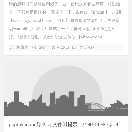
钟的超时时间就略显稍短了一些，使用起来有些麻烦，可以延
长一下那真是极好的~~ 百度了一下，说修改 【php.ini】 ，找到
【session.gc_maxlifetime = 1440】 将数值改大就行了，然后重
启wamp即可生效，后来试了一下，将时间改为N个9还是不
行。 继续百度吧，又看到说还要修改 【phpMyAdmi...
搜索客
2014 年 02 月 26 日
暂无评论
phpmyadmin导入sql文件时提示：/*!40101 SET @OLD_CHARACTER_SET_CLIENT=@@CHARACTER_SET_CLIENT */ 的解决办法