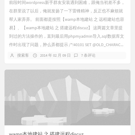
前段时间wordpress新手群友安装遇到困难，跟俺当初差不多，
在群里说了以后，俺就发扬了一下雷锋精神，反正也不麻烦就
帮人家弄弄。 前面都是按照【wamp本地建站 之 远程建站也容
易】、【wamp本地建站 之 搭建远程discuz】 这两篇文章里提
到过的方法操作的，直到最后用phpmyadmin导入.sql数据库文
件时出现了问题，肿么弄都提示 /*!40101 SET @OLD_CHARAC...
搜索客
2014 年 02 月 09 日
7 条评论
wamp本地建站 之 搭建远程discuz