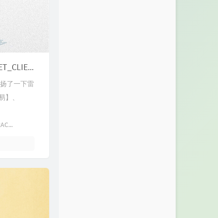
phpmyadmin导入sql文件时提示：/*!40101 SET @OLD_CHARACTER_SET_CLIENT=@@CHARACTER_SET_CLIENT */ 的解决办法
发扬了一下雷
容易】、
...