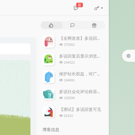
新
热
最
随
门
新
机
文
评
文
【全网首发】多说回复可见教程
章
论
章
浏
375562
览
次
多说回复后显示浏览器及操作系统信息（Useragent）
数:
浏
244322
览
次
保护站长权益，对广告屏蔽说不！
数:
浏
164691
览
次
多说社会化评论框添加 站长回复 标记
数:
浏
155599
览
次
【测试】多说回复可见
数:
浏
81810
览
次
博客信息
数: