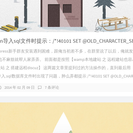
dpress新手群友安装遇到困难，跟俺当初差不多，在群里说了以后，俺就
不麻烦就帮人家弄弄。 前面都是按照【wamp本地建站 之 远程建站也
建站 之 搭建远程discuz】 这两篇文章里提到过的方法操作的，直到最后用
n导入.sql数据库文件时出现了问题，肿么弄都提示 /*!40101 SET @OLD_CHARAC
2014 年 02 月 09 日
7 条评论