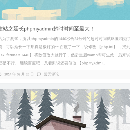
建站之延长phpmyadmin超时时间至最大！
为了测试，所以phpmyadmin的1440秒合24分钟的超时时间就略显稍
，可以延长一下那真是极好的~~ 百度了一下，说修改 【php.ini】 ，找
gc_maxlifetime = 1440】 将数值改大就行了，然后重启wamp即可生效，
是不行。 继续百度吧，又看到说还要修改 【phpMyAdmi...
2014 年 02 月 26 日
暂无评论