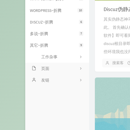
Discuz
WORDPRESS~折腾
10
其实伪静态神
DISCUZ~折腾
6
此。 首先确认
多说~折腾
7
软件】即可看
discuz根
其它~折腾
9
些环境我也没用
工作杂事
搜索客
页面
跟我唠唠
友链
打赏小二
常用工具
音乐台
闲言碎语