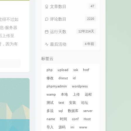
文章数目
47
评论数目
2220
觉得不过如
息-服务器
运行天数
12年214天
后上传至
对，因为有
最后活动
4 年前
标签云
php
upload
ssk
href
修改
discuz
id
phpmyadmin
wordpress
wamp
本地
上传
远程
测试
text
安装
论坛
多说
sql
数据库
server
name
时间
conf
Host
导入
源码
ini
www